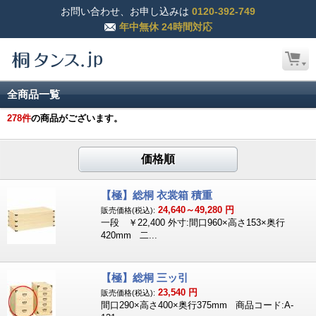
お問い合わせ、お申し込みは
0120-392-749
年中無休 24時間対応
全商品一覧
278
件
の商品がございます。
価格順
【極】総桐 衣裳箱 積重
24,640～49,280
円
販売価格(税込):
一段 ￥22,400 外寸:間口960×高さ153×奥行
420mm 二...
【極】総桐 三ッ引
23,540
円
販売価格(税込):
間口290×高さ400×奥行375mm 商品コード:A-