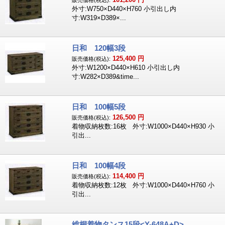
販売価格(税込):
外寸:W750×D440×H760 小引出し内
寸:W319×D389×...
日和 120幅3段
125,400
円
販売価格(税込):
外寸:W1200×D440×H610 小引出し内
寸:W282×D389&time...
日和 100幅5段
126,500
円
販売価格(税込):
着物収納枚数:16枚 外寸:W1000×D440×H930 小
引出...
日和 100幅4段
114,400
円
販売価格(税込):
着物収納枚数:12枚 外寸:W1000×D440×H760 小
引出...
総桐着物タンス15段<Y-648A+D>