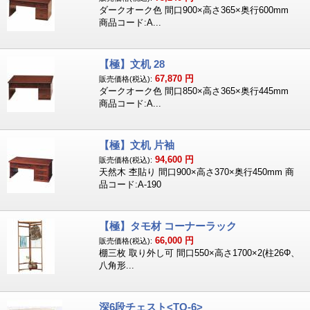
ダークオーク色 間口900×高さ365×奥行600mm
商品コード:A...
【極】文机 28
67,870
円
販売価格(税込):
ダークオーク色 間口850×高さ365×奥行445mm
商品コード:A...
【極】文机 片袖
94,600
円
販売価格(税込):
天然木 杢貼り 間口900×高さ370×奥行450mm 商
品コード:A-190
【極】タモ材 コーナーラック
66,000
円
販売価格(税込):
棚三枚 取り外し可 間口550×高さ1700×2(柱26Φ、
八角形...
深6段チェスト<TO-6>