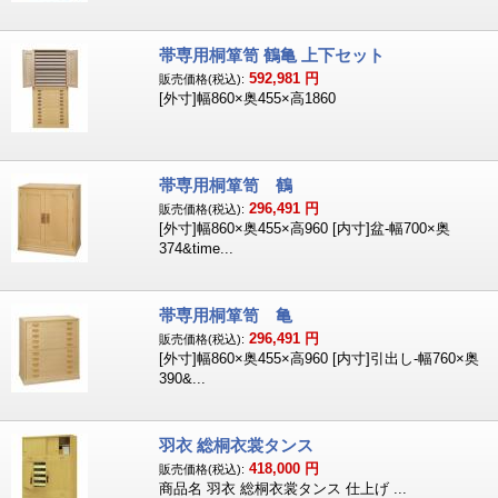
帯専用桐箪笥 鶴亀 上下セット
592,981
円
販売価格(税込):
[外寸]幅860×奥455×高1860
帯専用桐箪笥 鶴
296,491
円
販売価格(税込):
[外寸]幅860×奥455×高960 [内寸]盆-幅700×奥
374&time...
帯専用桐箪笥 亀
296,491
円
販売価格(税込):
[外寸]幅860×奥455×高960 [内寸]引出し-幅760×奥
390&...
羽衣 総桐衣裳タンス
418,000
円
販売価格(税込):
商品名 羽衣 総桐衣裳タンス 仕上げ ...