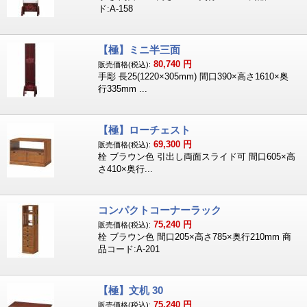
ド:A-158
【極】ミニ半三面
80,740
円
販売価格(税込):
手彫 長25(1220×305mm) 間口390×高さ1610×奥
行335mm ...
【極】ローチェスト
69,300
円
販売価格(税込):
栓 ブラウン色 引出し両面スライド可 間口605×高
さ410×奥行...
コンパクトコーナーラック
75,240
円
販売価格(税込):
栓 ブラウン色 間口205×高さ785×奥行210mm 商
品コード:A-201
【極】文机 30
75,240
円
販売価格(税込):