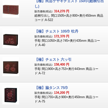
【極】民芸ケヤキチェスト 150巾(総桐引出
し)
314,270
円
販売価格(税込):
総桐引出し 間口1505×高さ800×奥行450mm 商品
コード:A-522
【極】チェスト 105巾 牡丹
172,370
円
販売価格(税込):
手彫 間口1050×高さ745×奥行435mm 商品コー
ド:A-40
【極】チェスト 六ッ引
158,400
円
販売価格(税込):
手彫 間口900×高さ753×奥行443mm 商品コー
ド:A-72
【極】脇タンス 75巾
134,200
円
販売価格(税込):
手彫 間口755×高さ900×奥行450mm 商品コー
ド:A-75