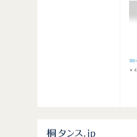
3段<
￥ 4