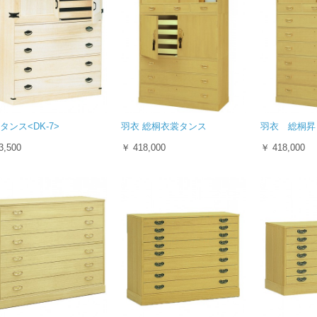
タンス<DK-7>
羽衣 総桐衣裳タンス
羽衣 総桐昇
3,500
￥ 418,000
￥ 418,000