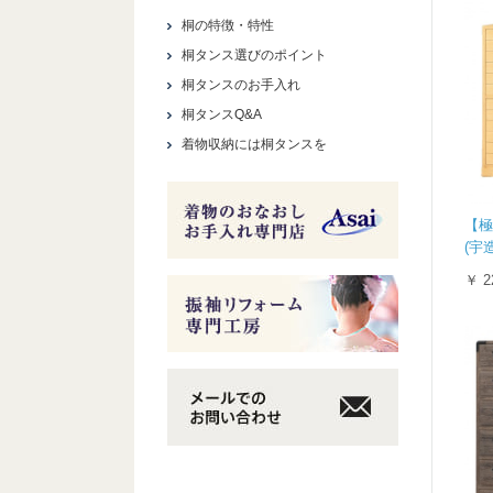
桐の特徴・特性
桐タンス選びのポイント
桐タンスのお手入れ
桐タンスQ&A
着物収納には桐タンスを
【極
(宇
￥ 2