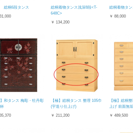
 総桐6段タンス
総桐着物タンス浅深8段<T-
総桐着物タンス7
648C>
31,000
￥ 88,000
￥ 134,200
】和タンス 梅彫・牡丹彫
【極】総桐タンス 整理 105巾
【極】総桐整
杯
(宇造り仕上げ)
上げ 前面無垢
35,370
￥ 211,200
￥ 489,500