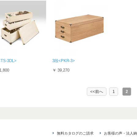
TS-3DL>
3段<PKR-3>
1,800
￥ 39,270
<<前へ
1
2
無料カタログのご請求
お客様の声・法人納