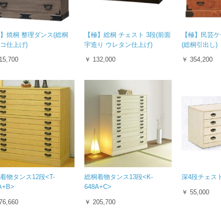
】焼桐 整理ダンス(総桐
【極】総桐 チェスト 3段(前面
【極】民芸ケ
コ仕上げ)
宇造り ウレタン仕上げ)
(総桐引出し)
15,700
￥ 132,000
￥ 354,200
着物タンス12段<T-
総桐着物タンス13段<K-
深4段チェスト<
A+B>
648A+C>
￥ 55,000
76,660
￥ 205,700