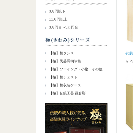
3万円以下
11万円以上
3万円台〜5万円台
衣裳
【極】桐タンス
【極】民芸調桐箪笥
￥ 9
【極】ソーイング・小物・その他
【極】桐チェスト
【極】桐衣装ケース
【極】伝統工芸 鎌倉彫