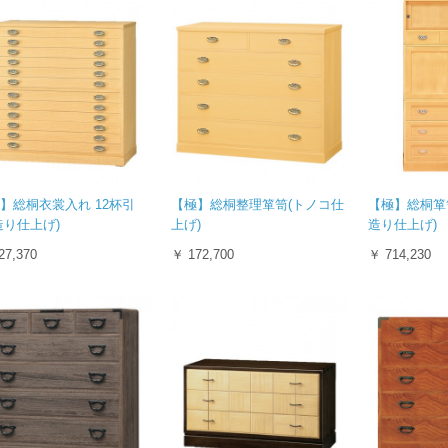
】総桐衣裳入れ 12杯引
【極】総桐整理箪笥(トノコ仕
【極】総桐箪笥
造り仕上げ)
上げ)
造り仕上げ)
27,370
￥ 172,700
￥ 714,230