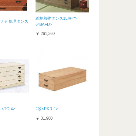
総桐着物タンス15段<Y-
ヤキ 整理タンス
648A+D>
￥ 261,360
TO-4>
2段<PKR-2>
￥ 31,900