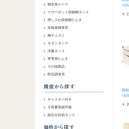
桐衣装ケース
<NS
クローゼット収納桐タンス
￥ 2
押し入れ収納桐たんす
本格派桐箪笥
桐チェスト
モダンタンス
洋服タンス
帯専用たんす
その他商品
民芸調箪笥
桐箱
<KR
キャスター付き
￥ 2
大容量収納可能
組合せ自由タンス