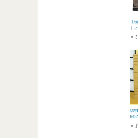
【極
トノ
￥ 3
総桐
648
￥ 1