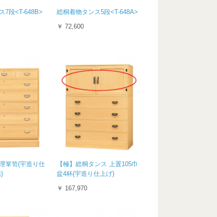
段<T-648B>
総桐着物タンス5段<T-648A>
￥ 72,600
理箪笥(宇造り仕
【極】総桐タンス 上置105巾
)
盆4杯(宇造り仕上げ)
￥ 167,970