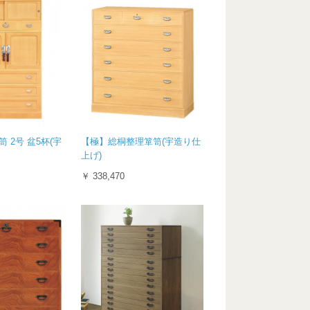
 2号 盆5杯(宇
【極】総桐整理箪笥(宇造り仕
上げ)
￥ 338,470