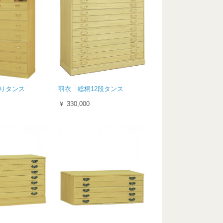
りタンス
羽衣 総桐12段タンス
￥ 330,000