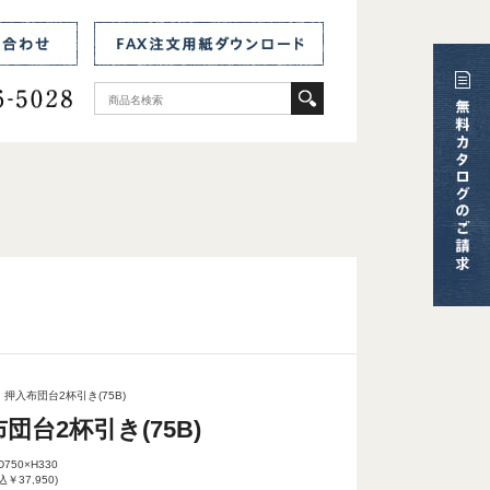
押入布団台2杯引き(75B)
団台2杯引き(75B)
D750×H330
込￥37,950)