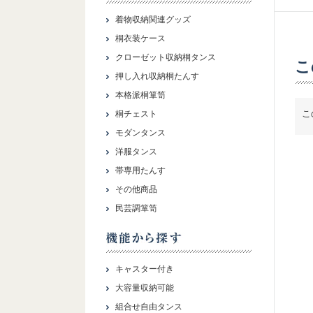
着物収納関連グッズ
桐衣装ケース
クローゼット収納桐タンス
こ
押し入れ収納桐たんす
本格派桐箪笥
こ
桐チェスト
モダンタンス
洋服タンス
帯専用たんす
その他商品
民芸調箪笥
キャスター付き
大容量収納可能
組合せ自由タンス