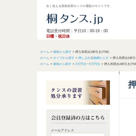
永く使える国産総桐タンスの通販のサイトです。
電話受付時間：平日10：00-19：00
日曜・祝日休
ホーム
価格から探す
押入布団台2杯引き(75B)
ホーム
タイプから探す
押し入れ収納桐たんす
押入布団台2杯引き
ホーム
価格から探す
3万円台〜5万円台
押入布団台2杯引き(75B
押
メールアドレス