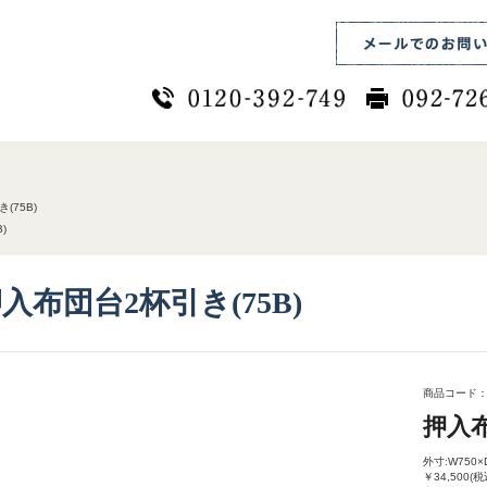
(75B)
)
入布団台2杯引き(75B)
商品コード： 
押入布
外寸:W750×
￥34,500(税