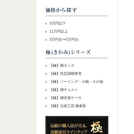
3万円以下
11万円以上
3万円台〜5万円台
【極】桐タンス
【極】民芸調桐箪笥
【極】ソーイング・小物・その他
【極】桐チェスト
【極】桐衣装ケース
【極】伝統工芸 鎌倉彫