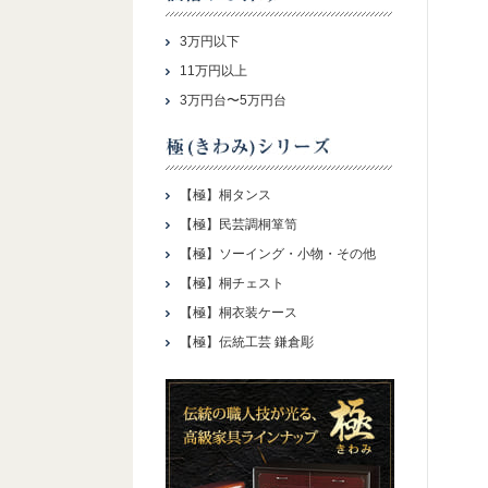
3万円以下
11万円以上
3万円台〜5万円台
【極】桐タンス
【極】民芸調桐箪笥
【極】ソーイング・小物・その他
【極】桐チェスト
【極】桐衣装ケース
【極】伝統工芸 鎌倉彫