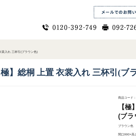
衣裳入れ 三杯引(ブラウン色)
極】総桐 上置 衣裳入れ 三杯引(ブ
商品コード： 
【極】
(ブラ
ブラウン色
間口990×高