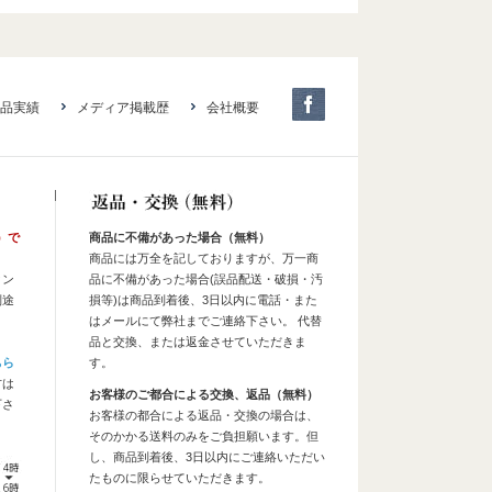
品実績
メディア掲載歴
会社概要
）で
商品に不備があった場合（無料）
商品には万全を記しておりますが、万一商
タン
品に不備があった場合(誤品配送・破損・汚
別途
損等)は商品到着後、3日以内に電話・また
はメールにて弊社までご連絡下さい。 代替
品と交換、または返金させていただきま
ちら
す。
方は
お客様のご都合による交換、返品（無料）
下さ
お客様の都合による返品・交換の場合は、
そのかかる送料のみをご負担願います。但
し、商品到着後、3日以内にご連絡いただい
たものに限らせていただきます。