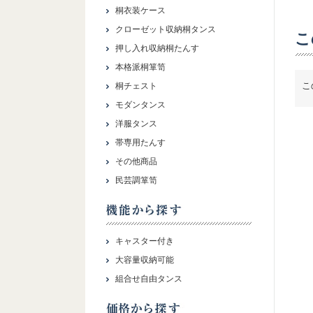
桐衣装ケース
クローゼット収納桐タンス
こ
押し入れ収納桐たんす
本格派桐箪笥
こ
桐チェスト
モダンタンス
洋服タンス
帯専用たんす
その他商品
民芸調箪笥
キャスター付き
大容量収納可能
組合せ自由タンス