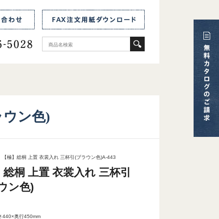
ラウン色)
【極】総桐 上置 衣裳入れ 三杯引(ブラウン色)A-443
総桐 上置 衣裳入れ 三杯引
ウン色)
さ440×奥行450mm