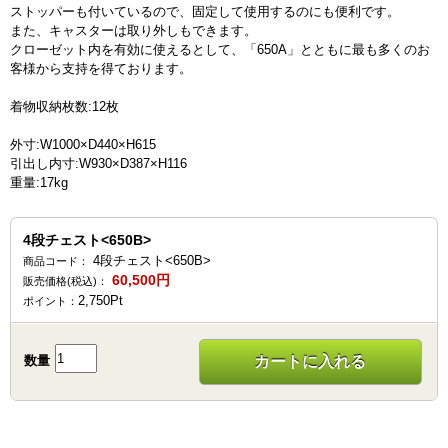
ストッパーも付いているので、固定して使用するのにも便利です。
また、キャスターは取り外しもできます。
クローゼット内を有効に使えるとして、「650A」とともに最も多くのお
客様から支持を得ております。
着物収納枚数:12枚
外寸:W1000×D440×H615
引出し内寸:W930×D387×H116
重量:17kg
4段チェスト<650B>
4段チェスト<650B>
商品コード：
60,500
円
販売価格(税込)：
2,750
Pt
ポイント：
数量
カートに入れる